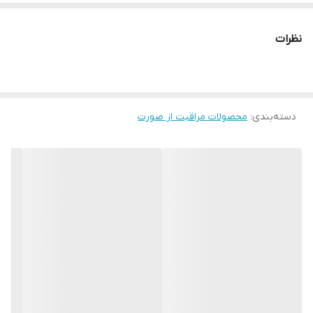
ساعته
• بازسازی طبیعی سلول های پوست در هنگام خواب
نظرات
• افزایش کلاژن سازی طبیعی در پوست
• بهبود علائم پیری و خطوط و چین و چروک های پوست
• سفت و محکم کننده پوست
دسته‌بندی
:
محصولات مراقبت از صورت
• احیا کننده و برطرف کننده خشکی و خستگی پوست
• نرم کننده و درخشان کننده پوست
• بدون ایجاد جوش و آکنه
• تست شده توسط متخصصین پوستی
• قابل استفاده برای ناحیه صورت و گردن
• مناسب برای انواع پوست
کرم شب استی لودر دارای ترکیبی از عصاره غلیظ مورینگا، عصاره گل
اسطوخودوس دریایی و پروتئین است که به تولید 80٪ هیالورونیک اسید