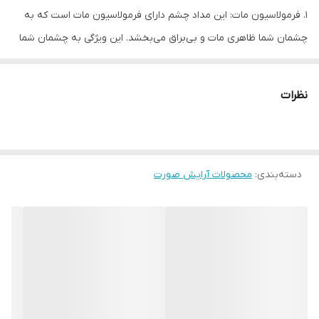
1. فرمولاسیون مات: این مداد چشم دارای فرمولاسیون مات است که به
چشمان شما ظاهری مات و بی‌براق می‌بخشد. این ویژگی به چشمان شما
ظاهری ساده و طبیعی می‌دهد
2. قدرت پیگمانتاسیون بالا
نظرات
3. پوشش دهی یک دست
4. مقاوم در برابر آب و رطوبت
5.با قدرت ماندگاری طولانی
6. سهولت استفاده
دسته‌بندی
:
محصولات آرایش صورت
7. مناسب برای آرایش روزانه و حرفه‌ای