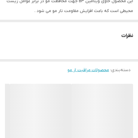
این محصول حاوی ویتامین B3 جهت محافظت مو در برابر عوامل زیست
محیطی است که باعث افزایش مقاومت تار مو می شود .
همچنین حاوی ویتامین B5 برای تقویت تار موی شما می باشد .
این محصول حاوی پپتیدهای برنج و پروتئین های پایه می باشد که به
نظرات
احیا و تقویت ساقه مو کمک زیادی می کند.
📎این محصول طبق 42 نتیجه تست بالینی تایید شده است .
دسته‌بندی
:
محصولات مراقبت از مو