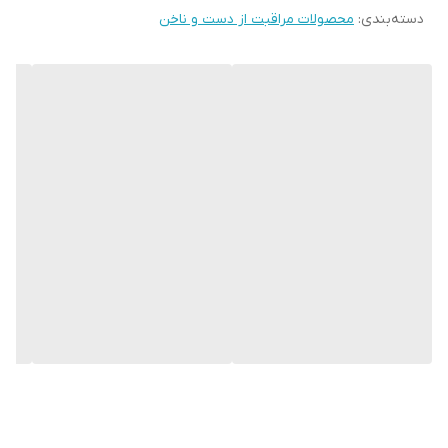
• فرموله شده با روغن ماکادمیا ارگانیک (فندق)
75میل
دسته‌بندی
:
محصولات مراقبت از دست و ناخن
• 97% مواد منشا طبیعی
• حاوی روغن ارگانیک ماکادمیا برای کمک به تقویت و ایجاد یک سد
محافظ پوستی روی پوست شما
• تیوپ با 43% پلاستیک بازیافتی
• 75 میل