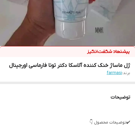
ژل ماساژ خنک کننده آلاسکا دکتر تونا فارماسی اورجینال
برند:
farmasi
توضیحات
✔️توضیحات محصول 👇