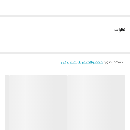
_ژل ماساژ آلاسكا بلافاصله پس از استفاده عمل می کند، دمای پوست را
کاهش می دهد و احساس سنگینی و خستگی را از بین می برد
نظرات
_گردش خون وریدی را بهبود می بخشد
دسته‌بندی
:
_ورم را به طور موثر از بین می برد.
محصولات مراقبت از بدن
_ از بین برنده درد مفاصل و عضلات در بیماری های روماتیسمی.
_عصاره برگ اکالیپتوس به تسکین تنش عصبی ناشی از سردرد، بی
خوابی یا منبع دیگری از استرس کمک می کند.
_منتول محل ملتهب را خنک می کند و گردش خون را تسریع می کند