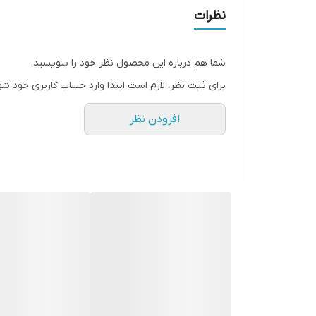
نت اصلی: وانیل
نظرات
شما هم درباره این محصول نظر خود را بنویسید.
برای ثبت نظر، لازم است ابتدا وارد حساب کاربری خود شو
افزودن نظر
• مناسب برای بدن
• رایحه ای اغوا کننده با رایحه شرقی
• بوی گرم و شیرین وانیلی
• تداعی گر جاذبه مخفی زنانه
• اسپری معطر لاوپوشن ضدتعریق و خوشبو کننده بدن
• تجربه حس کیمیای عشق
• با ماندگاری بالا
• معجزه عشق به طعم معطر وسوسه انگیز
ترکیب رایحه ماندارین و گل ارکیده و عسل