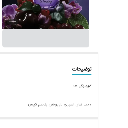
توضیحات
✔️ویژگی ها:
• نت های اسپری لاوپوشن بلاسم کیس
نت اولیه: انجیر و گل سوسن
نت میانی: زنبق