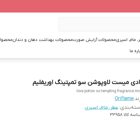
، مام، اسپری
محصولات آرایش صورت
محصولات بهداشت دهان و دندان
محصولا
اره ما
ادی میست لاوپوشن سو تمپتینگ اوریفلیم
love potion so tempting fragrance mi
ند:
Oriflame
ته‌بندی
:
عطر، مام، اسپری
اسه کالا
33958