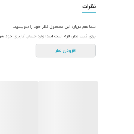
• افزایش دهنده ماندگاری آرایش
نظرات
• سبک و بدون چربی و بدون چسبندگی
• این پرایمر سرم روشن کننده جوردانی گلد، پوست ناهموا
شما هم درباره این محصول نظر خود را بنویسید.
• آبرسانی استثنایی با اسید هیالورونیک و سرم پری بیو
برای ثبت نظر، لازم است ابتدا وارد حساب کاربری خود شو
• فورا رنگ پوست را پرایم، صاف و یکدست می کند
افزودن نظر
• پایه یکنواختی را برای استفاده از آرایش ایجاد می کند
• پوست مات و خسته را روشن می کند تا ظاهری جوان ت
• 30 میل
✔️ترکیبات:
• اسید هیالورونیک
• سرم پربیوتیک
• عصاره کلودبری