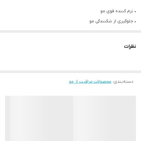
• نرم کننده قوی مو
• جلوگيری از شكنندگی مو
• جلوگیری از گره خوردن مو
✔ترکیبات:
نظرات
• روغن آرگان: محافظ طبیعی مو حاوی ویتامین E و امگا 6
• روغن جوجوبا: مرطوب‌کننده و حالت دهنده مو
• روغن فندق ماکادمیا: تغذیه کننده و تقویت کننده مو. سرشاز از
دسته‌بندی
:
اسیدها چرب ضروری برای مو
محصولات مراقبت از مو
• روغن رز: حاوی انواع ویتامین و موادمعدنی. افزایش قدرت ارتجاع
پذیری موها
• روغن بورداک: براق کننده و درخشان کننده
• روغن تامانو: مرطوب کننده، نرم کننده و تقویت کننده. کمک به حفظ
رطوبت در موها