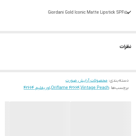
✔️Giordani Gold Iconic Matte Lipstick SPF15
✔3.8g
• رژ لب وگان مات مخملی
نظرات
• دارای پیگمنت قوی
• دارای رنگهای جذاب و لوکس
• تغذیه کننده لب
دسته‌بندی
:
• حاوی روغن جوجوبا و کلودبری
محصولات آرایش صورت
برچسب‌ها :
Vintage Peach
،
Oriflame 42664
،
اوریفلیم 42664
• ماندگاری بالا 8 ساعته
• دارای SPF15
• فرمولاسیون گیاهی و بدون سرب
• نرم کننده و محافظت کننده از لب