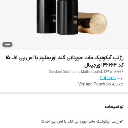
رژلب آیکونیک مات جوردانی گلد اوریفلیم با اس پی اف 15
کد 42664 اورجینال
Giordani Gold Iconic Matte Lipstick SPF15 _42664
برند:
Oriflame
شناسه کالا
Vintage Peach
توضیحات
✔️رژلب آیکونیک مات جوردانی گلد با اس پی اف 15