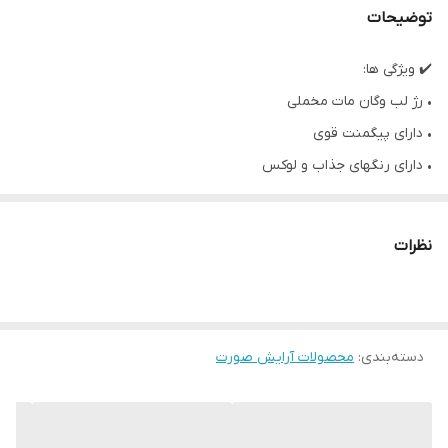
توضیحات
✔️ ویژگی ها:
• رژ لب وگان مات مخملی
• دارای پیگمنت قوی
• دارای رنگهای جذاب و لوکس
• تغذیه کننده لب
• حاوی روغن جوجوبا و کلودبری
نظرات
• ماندگاری بالا 8 ساعته
• دارای SPF15
• فرمولاسیون گیاهی و بدون سرب
دسته‌بندی
:
• نرم کننده و محافظت کننده از لب
محصولات آرایش صورت
• رژ لب آیکونیک مات جوردانی گلد دارای پوشش لطیف و مخملی منحصر
بفرد روی لب‌هاست.