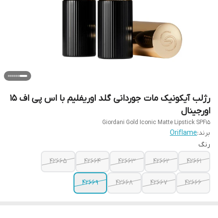
رژلب آیکونیک مات جوردانی گلد اوریفلیم با اس پی اف 15
اورجینال
Giordani Gold Iconic Matte Lipstick SPF15
برند:
Oriflame
رنگ
42665
42664
42663
42662
42661
42669
42668
42667
42666