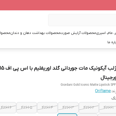
، مام، اسپری
محصولات آرایش صورت
محصولات بهداشت دهان و دندان
محصولا
اره ما
رژلب آیکونیک مات جوردانی گلد اوریفلیم با اس پی اف
ورجینال
Giordani Gold Iconic Matte Lipstick SPF
ند:
Oriflame
نگ
42666
42665
42664
42663
42662
42661