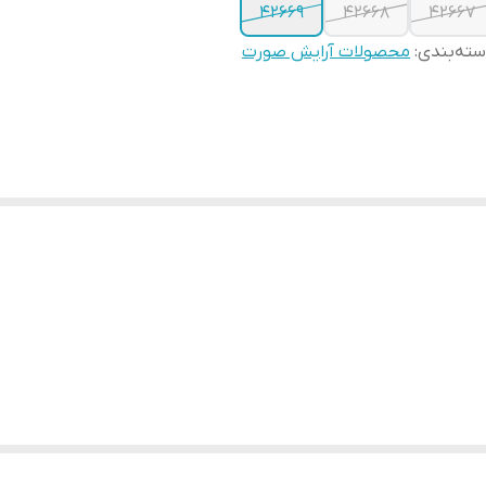
42669
42668
42667
ته‌بندی
:
محصولات آرایش صورت