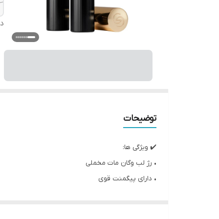
دس
توضیحات
✔️ ویژگی ها:
• رژ لب وگان مات مخملی
• دارای پیگمنت قوی
• دارای رنگهای جذاب و لوکس
• تغذیه کننده لب