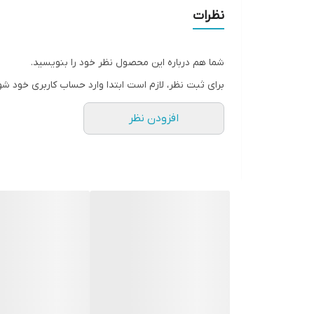
• حاوی روغن جوجوبا و کلودبری
نظرات
• ماندگاری بالا 8 ساعته
• دارای SPF15
شما هم درباره این محصول نظر خود را بنویسید.
• فرمولاسیون گیاهی و بدون سرب
برای ثبت نظر، لازم است ابتدا وارد حساب کاربری خود شو
• نرم کننده و محافظت کننده از لب
افزودن نظر
• رژ لب آیکونیک مات جوردانی گلد دارای پوشش لطیف 
• این محصول دارای رنگدانه‌های براق و غلیظ بوده و رن
• حاوی SPF15 میباشد و از لب‌ها در برابر اشعه مضر آفتاب محافظت و مانع پیری زودرس آنها می‌شود.
• دارای طراحی بسیار شیک و جذاب به رنگ مشکی است.
• ماندگاری طولانی این رژلب و همچنین استفاده از مواد ط
است.
• 3.8گرم