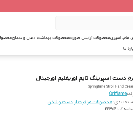
، مام، اسپری
محصولات آرایش صورت
محصولات بهداشت دهان و دندان
محصولا
اره ما
رم دست اسپرینگ تایم اوریفلیم اورجینال
Springtime Stroll Hand Cre
ند:
Oriflame
ته‌بندی
:
محصولات مراقبت از دست و ناخن
اسه کالا
44354