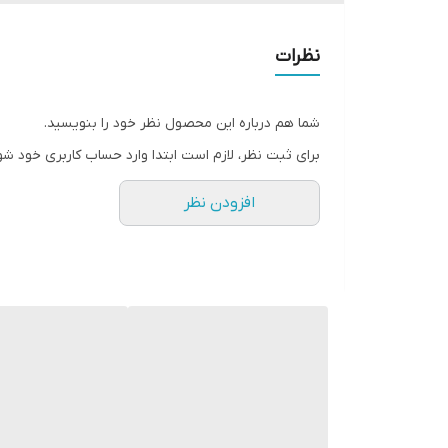
✔️ویژگی ها:
نظرات
•کرم دست با قدرت مرطوب کنندگی بالا
شما هم درباره این محصول نظر خود را بنویسید.
• نرم کننده و تغذیه کننده
برای ثبت نظر، لازم است ابتدا وارد حساب کاربری خود شو
افزودن نظر
• احساس تازگی و طراوت بهاری
• جذب سریع
• حاوی روغن بادام
• با رایحه خوشبوی گلی