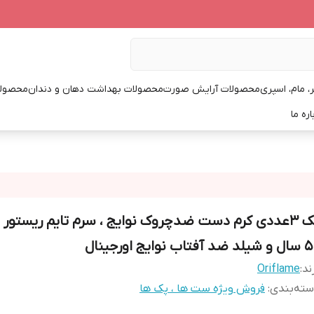
، مام، اسپری
محصولات آرایش صورت
محصولات بهداشت دهان و دندان
محصولا
اره ما
پک ۳عددی کرم دست ضدچروک نوایج ، سرم تایم ریستور ب
ضد آفتاب نوایج اورجینال
ند:
Oriflame
ته‌بندی
:
فروش ویژه ست ها ، پک ها