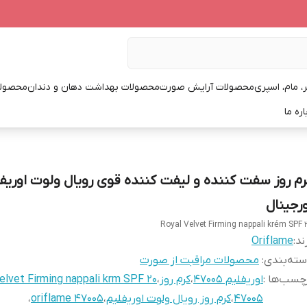
، مام، اسپری
محصولات آرایش صورت
محصولات بهداشت دهان و دندان
محصولا
اره ما
رم روز سفت کننده و لیفت کننده قوی رویال ولوت اوریف
ورجینال
Royal Velvet Firming nappali krém SPF 
ند:
Oriflame
ته‌بندی
:
محصولات مراقبت از صورت
چسب‌ها :
اوریفلیم 47005
،
کرم روز
،
elvet Firming nappali krm SPF 20
47005
،
کرم روز رویال ولوت اوریفلیم
،
oriflame 47005
،