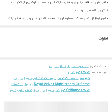
• افزایش انعطاف پذیری و قدرت ارتجاعی پوست جلوگیری از تخریب
کلاژن و الاستین پوست
• این نوع از زنبق ها که عصاره آن در محصولات رویال ولوت به کار رفته
است را می توان تنها در کشورهای مدیترانه ای یافت. این گیاه را تنها
زمانی که به 30 سالگی رسیده باشد درو می کنند!
نظرات
• کرم شب رویال ولوت حاوی عصاره زنبق، جوانی را به پوست باز می
گرداند و در طول شب زیبایی را به آن می بخشد. علاوه بر این، محصول
فوق موجب استحکام پوست می شود.
• آبرسان
دسته‌بندی
:
محصولات مراقبت از صورت
برچسب‌ها :
47006
،
کرم شب
،
• با آزمایشات انجام شده روی افراد داوطلب، ، ، این کرم تا 78% باعث
کرم شب سفت کننده و لیفت کننده قوی رویال ولوت
،
جوانی پوست شده و تاثیر بسزایی در زیباسازی و جوانسازی صورت دارد.
Royal Velvet Night cream Oriflame
،
اوریفلیم 47006
،
• 50میل
Oriflame 47006
،
کرم شب رویال ولوت
،
کرم شب اوریفلیم