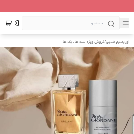
اوریفلیم طلایی
/
فروش ویژه ست ها ، پک ها