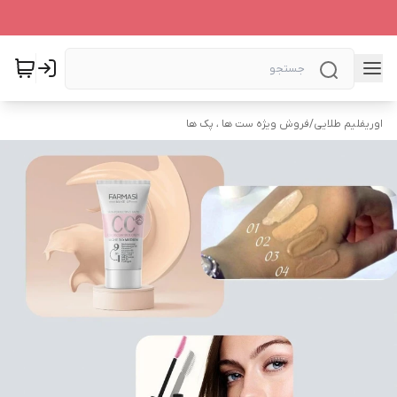
اوریفلیم طلایی
/
فروش ویژه ست ها ، پک ها