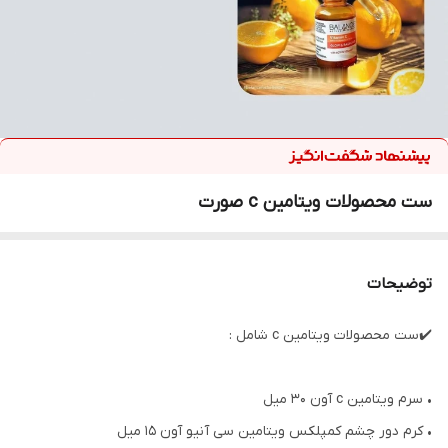
ست محصولات ویتامین c صورت
توضیحات
✔️ست محصولات ویتامین c شامل :
• سرم ویتامین c آون 30 میل
• کرم دور چشم کمپلکس ویتامین سی آنیو آون 15 میل