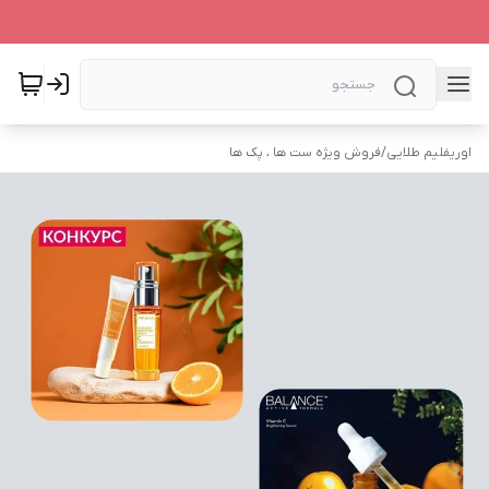
اوریفلیم طلایی
/
فروش ویژه ست ها ، پک ها