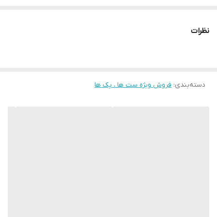
• سرم ویتامین سی بالانس 30 میل
نظرات
دسته‌بندی
:
فروش ویژه ست ها ، پک ها