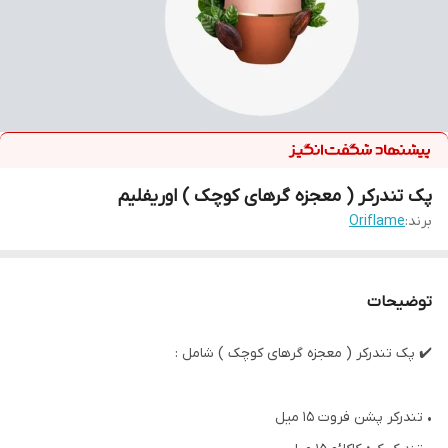
پک تندرکر ( معجزه گرهای کوچک ) اوریفلیم
برند:
Oriflame
توضیحات
✔️ پک تندرکر ( معجزه گرهای کوچک ) شامل :
• تندرکر پشن فروت 15 میل