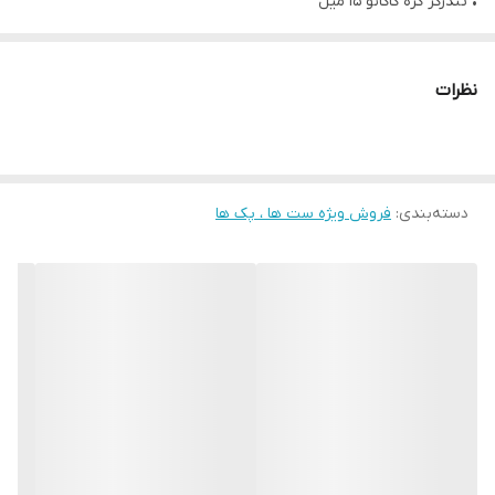
• تندرکر کره کاکائو 15 میل
• تندرکر سیب سبز 15 میل
نظرات
دسته‌بندی
:
فروش ویژه ست ها ، پک ها