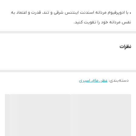
• با ادوپرفیوم مردانه اسندنت اینتنس شرقی و تند، قدرت و اعتماد به
نفس مردانه خود را تقویت کنید.
• با انرژی تازه هل سیاه و نت‌های نارنجی خونی شروع می‌شود و به دنبال
آن ضربه شدید گوارانای قرمز به قلب که با دارچین بازی می‌کند تا گرما و
نظرات
عمق را به شما بدهد.
• نت‌های پایه عنبر و چوب سدر این رایحه قوی و قوی را تقویت می
کنند.
دسته‌بندی
:
عطر، مام، اسپری
• با این ادو پرفیوم قوی مردانه، قدرت بدنی مردانه خود را تقویت کنید.
• رایحه ای قدرتمند شرقی و تند با گوارانای قرمز برای یک شات از
سرزندگی و قدرت
• 75میل
✔️خانواده رایحه: