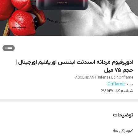
ادوپرفیوم مردانه اسندنت اینتنس اوریفلیم اورجینال |
حجم 75 میل
ASCENDANT Intense EdP Oriflame
برند:
Oriflame
شناسه کالا
38527
توضیحات
✔️ویژگی ها: