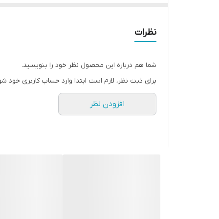
• با این عطر گرم حاوی عنبر، وانیل و مشک، مانند بطری پ
• ادوتویلت لوپ تایم اسکوپ یک سفر در جریان زمان اس
نظرات
• رایحه ای نوستالژیک که گرمای خاطرات شاد و انتظار امیدو
•این نشان دهنده احساس آرامش، شادی و راحتی است.
شما هم درباره این محصول نظر خود را بنویسید.
• وانیل نرم و نسیم با طراوت دریا هارمونی دلچسبی را ای
برای ثبت نظر، لازم است ابتدا وارد حساب کاربری خود شو
• مناسب خانم ها و آقایان
افزودن نظر
✔️رایحه ها :
• برترین ها: نسیم اقیانوس و وانیل، گلابی، نارنگی
• قلب: یاس، اسطوخودوس، برگ بنفشه
• پایین: مشک، اورنیل، وانیل