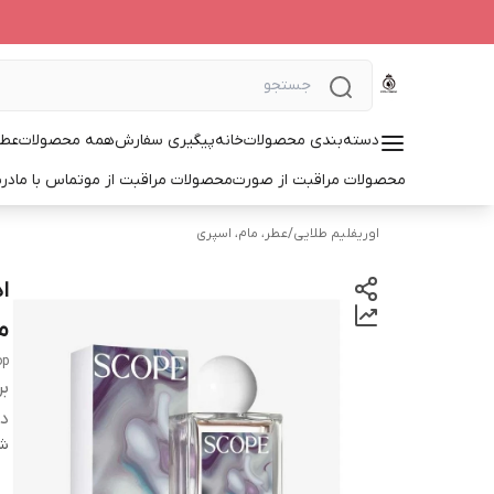
دسته‌بندی محصولات
خانه
پیگیری سفارش
همه محصولات
عطر
محصولات مراقبت از صورت
محصولات مراقبت از مو
تماس با ما
درب
اوریفلیم طلایی
/
عطر، مام، اسپری
م
op
بر
دس
شن