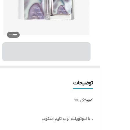
توضیحات
✔️ویژگی ها:
• با ادوتویلت لوپ تایم اسکوپ
اطراف خود را با احساسات شاد و راحت احاطه کنید!