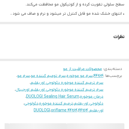
سطح سلولی تقویت کرده و از کوتیکول مو محافظت می‌کند.
• انتهای خشک شده مو قابل کنترل تر میشود و نرم و صاف می شود ،
• 30 میل
✔نحوه استفاده:
نظرات
سرم را روی موهای تمیز چند قطره فشار دهید بین کف دست خود گرم
کنید و ماساژ دهید فقط روی نوک موها جاهایی که موخوره
دسته‌بندی
:
محصولات مراقبت از مو
برچسب‌ها :
44964
،
سرم مو موخوره
،
سرم تومیم کننده مو
،
سرم مو
،
سرم ترمیم کننده موخوره دئولوجی اوریفلیم
،
سرم ترمیم کننده موخوره دئولوجی اوریفلیم اورجینال
،
درمان موخوره
،
DUOLOGI Sealing Hair Serum
،
دئولوجی اوریفلیم
،
ترمیم کننده موخوره
،
دئولوجی
،
اوریفلیم 44964
،
oriflame 44964
،
DUOLOGI