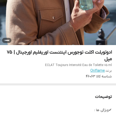
ادوتویلت اکلت توجورس اینتنست اوریفلیم اورجینال | 75
میل
ECLAT Toujours Intensité Eau de Toilette 75 ml
برند:
Oriflame
شناسه کالا
46063
توضیحات
✔ویژگی ها :