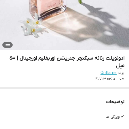
ادوتویلت زنانه سیگنچر جنریشن اوریفلیم اورجینال | 50
میل
برند:
Oriflame
شناسه کالا
40793
توضیحات
✔ ویژگی ها :