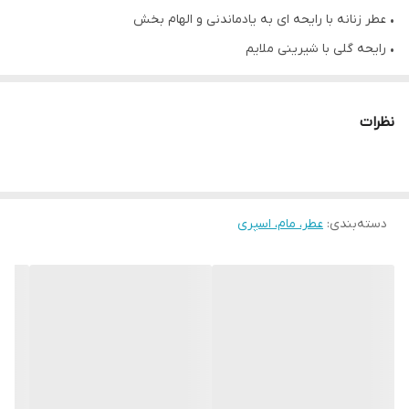
• عطر زنانه با رایحه ای به یادماندنی و الهام بخش
• رایحه گلی با شیرینی ملایم
• 50 میلی لیتر
نظرات
• یک عطر زنانه جاودانه فلورال اسپایسی، با نت‌های درخشان و چوبی که
ترکیبی مدرن و روشن را به Signature گل سفید می‌بخشد.
• ساخته شده برای مادران، توسط استاد عطرساز اولیویه کرسپ و پسرش،
دسته‌بندی
:
عطر، مام، اسپری
عطرساز سباستین کرسپ، دو نسل از عطرسازان را گرد هم می آورد
✔ نت ها :
• نت برتر: زنجبیل، ماندارین، سیب قرمز
• نت قلب: یاس، گل سرخ، شکوفه پرتقال
• نت پایه: چوب سدر، وانیل، عنبر