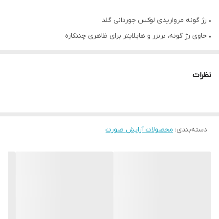
• رژ گونه مرواریدی لوکس جوردانی گلد
• حاوی رژ گونه، برنزر و هایلایتر برای ظاهری چندکاره
• آغشته به سرم جوان‌ساز و اسید هیالورونیک
• ایجاد پوشش سبک و یکنواخت روی پوست
نظرات
• امکان شخصی‌سازی با حذف و اضافه کردن مرواریدها
• مناسب ایجاد درخشش طبیعی یا برنزر ملایم
• مخلوط‌ کردن با سایر رنگ‌ها برای تنوع بیشتر
دسته‌بندی
:
محصولات آرایش صورت
• کاربرد آسان با برس یا مستقیم روی پوست
• مناسب همه انواع پوست‌ها