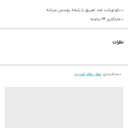
• دئودورانت ضد تعریق با رایحه پوسس مردانه
• ماندگاری 24 ساعته
• رایحه لوکس و جذاب
• کاریزماتیک و گرمابخش
نظرات
• رایحه قوی گریپ فروت و آناناس
• حجم: 150 میلی لیتر
دسته‌بندی
:
عطر، مام، اسپری