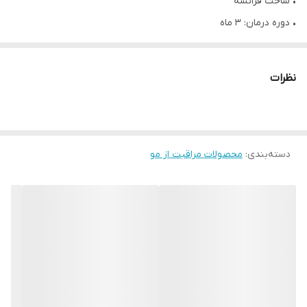
• ساخت فرانسه
• دوره درمان: 3 ماه
• بالای ۱۸ سال
• حاوی ویتامین های گروه B (B3, B5, B6, B8, B9، B12) مو
نظرات
• مناسب برای پوست، مو و ناخن
• دارای ترکیبات معدنی و گیاهی
• درمان ریزش مو شدید
دسته‌بندی
:
• درمان ریزش مو هورمونی و ارثی
محصولات مراقبت از مو
• بدون سولفات، پارابن، الکل، مواد سمی و مضر
• کمک به رشد و ضخیم شدن ابرو و مژه ‌ها
• کمک به حفظ موهای ضعیف و آسیب‌دیده
• تغذیه‌کننده و تقویت سلول‌های بدن
• تحریک رشد موها
• حداقل مدت درمان توصیه شده 3 ماه