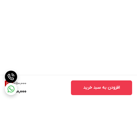
750,000
21
%
افزودن به سبد خرید
590,000