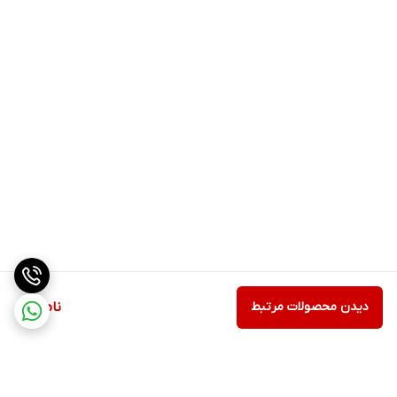
• به علاوه حالتی آرام. فرمول گیاهی با pH متعادل با 96% مواد اولیه
طبیعی، برای انواع پوست از جمله پوست های حساس مناسب است.با
استفاده از جینکو بیلوبای دوستدار پوست
• یک عصاره آداپتوژن محافظ و تسکین دهنده، از قدرت بازیابی آداپتوژن
ها استفاده می کند.
• بافت نرم ژل که برای سد پوستی ملایم است، ناخالصی ها را از بین می
برد و به بازگرداندن تعادل سالم چربی و رطوبت کمک می کند و به پوست
احساس هیدراته، تغذیه و نرمی می دهد.
• پوست درخشان تمیز، ذهن آرام
دیدن محصولات مرتبط
ناموجود
• رایحه آرامش بخش که با فناوری رایحه تقویت کننده خلق و خو
ساخته شده است، با اسانس بابونه ترکیب شده است که از نظر علمی