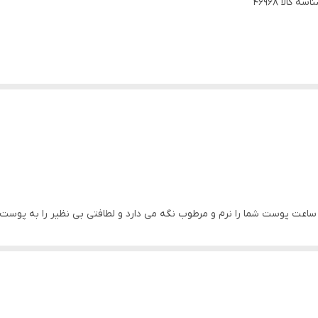
اسه کالا
46968
ار ساعت پوست شما را نرم و مرطوب نگه می دارد و لطافتی بی نظیر را به پوست
زی کننده خود لکه ها و ترک های جزئی پوست را بعد از مدتی استفاده کاهش می