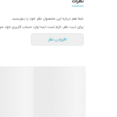
نظرات
• حسی زیبا و ماندگار
• 75میل
شما هم درباره این محصول نظر خود را بنویسید.
برای ثبت نظر، لازم است ابتدا وارد حساب کاربری خود شو
• این ادوتویلت مردانه که با امضای چوبی عمیقا پیچیده
افزودن نظر
ارمغان
می آورد
✔️نت ها :
• نت ابتدایی: رایحه با نت‌های تند و تند فلفل صورتی با
• نت قلبی: رایحه پودری و قابل تشخیص ریشه زنبق در ح
• نت پایه: وتیور خاکی عطر می بخشد و عطر را شبیه به پ