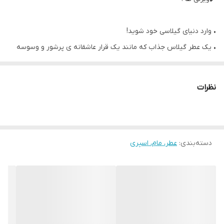
• وارد دنیای گیلاسی خود شوید!
• یک عطر گیلاس جذاب که مانند یک قرار عاشقانه ی پرشور و وسوسه
برانگیز است با نت‌های آبدار و دل‌نشینِ گیلاسِ رسیده و ترافل شکلاتی
فریبنده
نظرات
• تنها یک اسپری از این عطر دل‌فریب، شیرینی وسوسه‌انگیز و
غیرقابل‌مقاومت را بیدار می‌کند.
• خوشمزه و اشتهابرانگیز!
دسته‌بندی
:
• رایحه شهد گیلاسی
عطر، مام، اسپری
• شما را به یک بازی عاشقانه و پرانرژی دعوت می‌کند.
• مثل گاز زدن به یک گیلاس رسیده و آبدار!
• پرشور و اعتیادآور!
• عطر ایده‌آل برای شب‌های عاشقانه!
• حس دل‌فریب و شیرین این عطر را برای یک قرار عاشقانه افزایش دهید