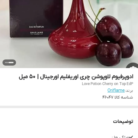
ادوپرفیوم لاوپوشن چری اوریفلیم اورجینال | 50 میل
Love Potion Cherry on Top EdP
برند:
Oriflame
شناسه کالا
46047
توضیحات
✔️ویژگی ها :