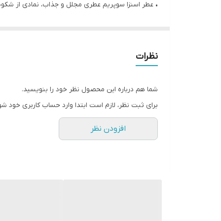
• عطر اسنزا سوپریم عطری مجلل و جذاب، نمادی از شکوه
• رایحه ای فریبنده و درهم پیچیده
• تحریک کننده حواس
• رایحه گرم و گلی، میوه ای
نظرات
• پرفیوم با ماندگاری فوق العاده و پخش بوی عالی
• 50 میل
شما هم درباره این محصول نظر خود را بنویسید.
✔️نت ها:
برای ثبت نظر، لازم است ابتدا وارد حساب کاربری خود شو
• نت ابتدایی: آناناس، نارنگی ماندارین، فلفل سیاه
افزودن نظر
• نت میانی: دم کرده گلهای سفید(شکوفه پرتقال، گل مر
• نت پایانی: چوب کشمیر، الیبانوم، نعناع هندی