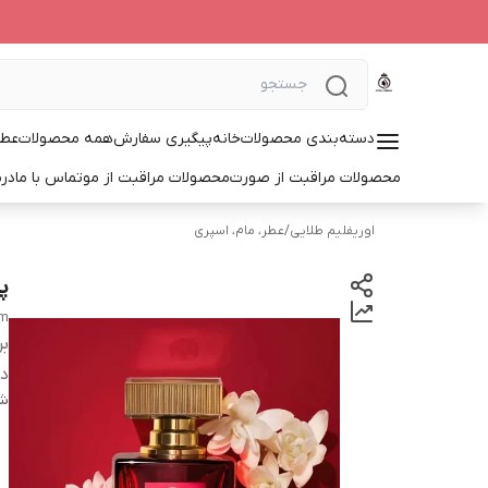
دسته‌بندی محصولات
خانه
پیگیری سفارش
همه محصولات
عطر
محصولات مراقبت از صورت
محصولات مراقبت از مو
تماس با ما
درب
اوریفلیم طلایی
/
عطر، مام، اسپری
پر
um
بر
دس
شن