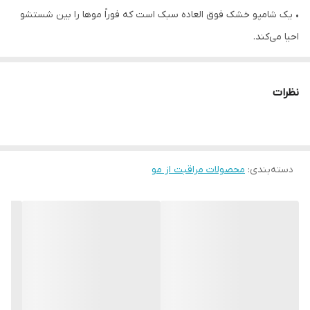
• یک شامپو خشک فوق العاده سبک است که فوراً موها را بین شستشو
احیا می‌کند.
• چربی اضافی را از بین می‌برد، حجم را افزایش می‌دهد و بافت نرم و
طبیعی را اضافه می‌کند.
نظرات
• فورا ظاهر موهای چرب را کاهش می دهد.
• کمک به طولانی شدن فواصل بین شستشو
• ماده پاک‌کننده مراقبت از پوست خاک رس به جذب سبوم و کثیفی
دسته‌بندی
:
محصولات مراقبت از مو
کمک می‌کند تا پوست سر را طراوت و شادابی دهد و به موها احساس
سلامت و تمیزی بدهد.
• بدون هیچ گونه اثر سفیدی.
• از نظر پوست تست شده است.
• بدون سیلیکون
• تست مصرف کننده شده است.
• 150 میل