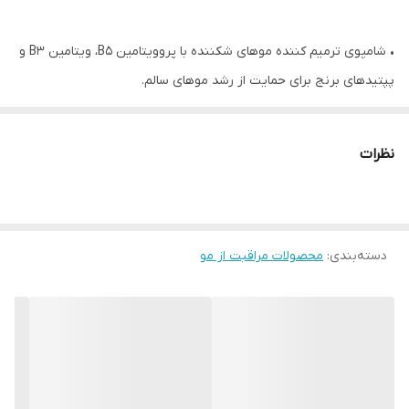
• شامپوی ترمیم کننده موهای شکننده با پروویتامین B5، ویتامین B3 و
پپتیدهای برنج برای حمایت از رشد موهای سالم.
• پوست سر را طراوت و انرژی می بخشد و در عین حال موها را تمیز می
کند و آن را برای تاثیرات تونیک ضد ریزش مو آماده می کند.
نظرات
• به کاهش ریزش مو کمک می کند و موهای نازک را تقویت می کند.
شادابی، نرمی و حجم را به موهای نازک باز می گرداند.
• ویتامین B3، پروویتامین B5 و پپتیدهای برنج حجم را بازگردانده و
دسته‌بندی
:
موهای شکننده را تقویت می کند.
محصولات مراقبت از مو
• 200میل