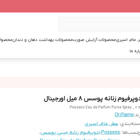
، مام، اسپری
محصولات آرایش صورت
محصولات بهداشت دهان و دندان
محصولا
اره ما
وپرفیوم زنانه پوسس 8 میل اورجینال
Possess Eau de Parfum Purse Spray _ 8 
ند:
Oriflame
ته‌بندی
:
عطر، مام، اسپری
چسب‌ها :
Possess
،
ادوپرفیوم زنانه جیبی پوسس
،