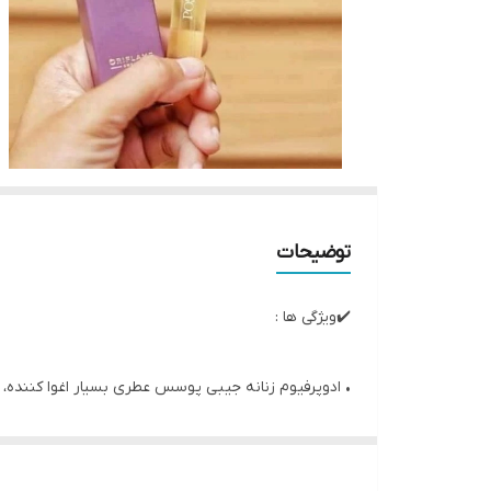
توضیحات
✔️ویژگی ها :
• ادوپرفیوم زنانه جیبی پوسس عطری بسیار اغوا کننده
• نت ابتدایی: فریزیا، گریپ فروت، آناناس
• نت میانی: تمشک، شکوفه پرتقال، یلانگ یلانگ