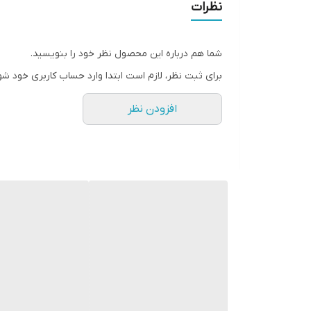
• نت پایانی: نعنا هندی، وانیل، چوب صندل
نظرات
• رایحه شیرین، میوه ای، چوبی یا گرمی ملایم
• ادوپرفیوم با ماندگاری بالا
شما هم درباره این محصول نظر خود را بنویسید.
• 8 میل
برای ثبت نظر، لازم است ابتدا وارد حساب کاربری خود شو
افزودن نظر