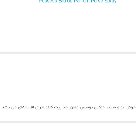
Possess Eau de Parfum Purse Spray
، خوش بو و شیک ادوکلن پوسس مظهر جذابیت کلئوپاترای افسانه‌ای می باشد.