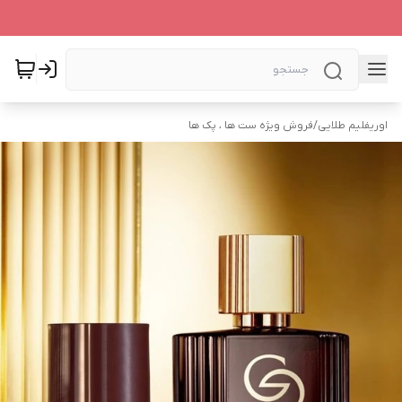
اوریفلیم طلایی
/
فروش ویژه ست ها ، پک ها