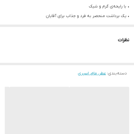
• با رایحه‌ی گرم و شیک
• یک برداشت منحصر به فرد و جذاب برای آقایان
• ترکیبی از عطر خس خس پیچیده در عطر گل شمعدانی که در انتها به
رایحه پرتقال سرخ میرسد
نظرات
• با کیفیت یگانه ‌ی جوانه‌های گیاه خس‌خس نیروی جوانی را برانگیخته
و دیگران را به‌سمت شما جذب می‌کند.
• همراه با شادابی مدرنش، اعتمادبه‌نفس مردانه و گرمای وسوسه‌انگیز
دسته‌بندی
:
عطر، مام، اسپری
ماندگاری برای شما به‌ ارمغان می‌آورد.
• این عطر در نفس اول جذابیتی درخشان، غیرمنتظره و به‌یادماندنی دارد
که مانند لبخندی مقاومت‌ناپذیر، تأثیری اعتیادآور دارد
• بوی کسانی که زندگی را بداهه می گذرانند
• برای یک ماجراجویی غیرمنتظره آماده شوید
• رایحه ای جذاب و مردانه ارائه می دهد
• 75 میل