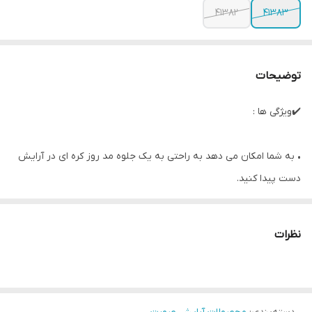
41382
41383
توضیحات
✔️ویژگی ها :
• به شما امکان می دهد به راحتی به یک جلوه مد روز کره ای در آرایش
دست پیدا کنید.
• رنگدانه ضد آب بسیار بادوام
• به پوست منتقل نمی‌شود و هیچ ردی از خود به جا نمی‌گذارد
نظرات
بافت ژل به طور یکنواخت اعمال می‌شود و پخش نمی‌شود.
• کمپلکس هیالورونیک اسید برای حداکثر آبرسانی به پوست حساس
لب‌ها.