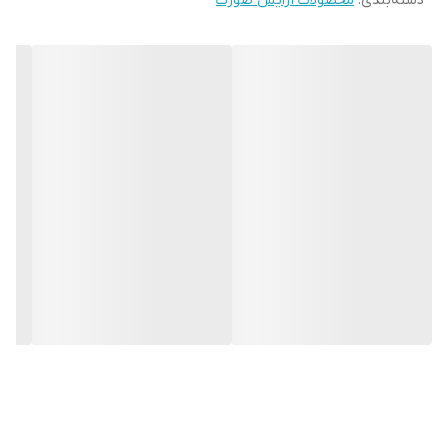
دسته‌بندی
:
محصولات آرایش صورت
• حتی به عنوان مرطوب‌کننده تبلیغ می‌شود! حاوی کمپلکس هیالورونیک
اسید و رنگدانه‌های فوق‌العاده مقاوم، بافت ژلی. به طور یکنواخت اعمال
می شود
• 3.5 گرم