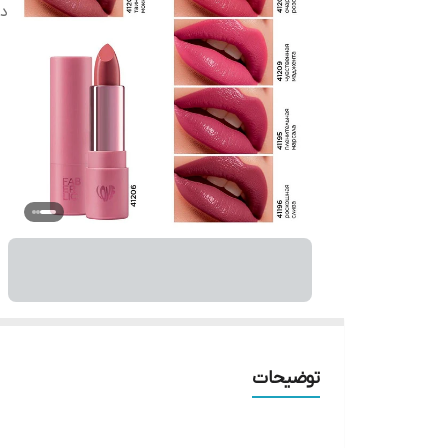
دس
توضیحات