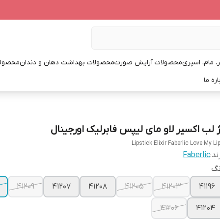
، مام، اسپری
محصولات آرایش صورت
محصولات بهداشت دهان و دندان
محصولا
اره ما
ژ لب اکسیر لاو مای لیپس فابرلیک اورجینال
Lipstick Elixir Faberlic Love My Li
ند:
Faberlic
نگ
41209
41207
41208
41205
41203
41196
41206
41204