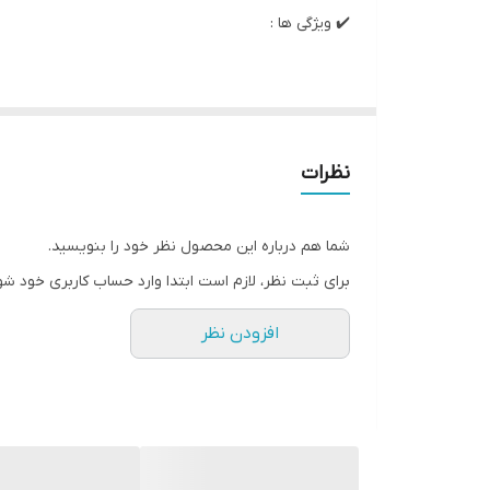
✔️ ویژگی ها :
• رژ لب اکسیر لاو مای لیپس مخصوص لب هایی است ک
• یک اکسیر واقعی عشق
• بافت کرمی لوکس به لب ها رنگی جذاب می بخشد
نظرات
• روکش ساتن جذاب، نتیجه ای فریبنده و حجیم ایجاد می
• رایحه دلربای گل فرانجی‌پانی با نت‌های وانیل و شکلات.
شما هم درباره این محصول نظر خود را بنویسید.
• مولکول های جذاب با اثربخشی ثابت شده باعث افزایش
برای ثبت نظر، لازم است ابتدا وارد حساب کاربری خود شو
• اسانس فرانگی‌پانی یکی از قوی‌ترین آفرودیزیک‌های ط
افزودن نظر
• کره شی، موم های طبیعی و ویتامین E مراقبت ملایم و تغذیه شدیدی را ارائه می دهند و نرمی و لطافت لب ها را باز می گرداند.