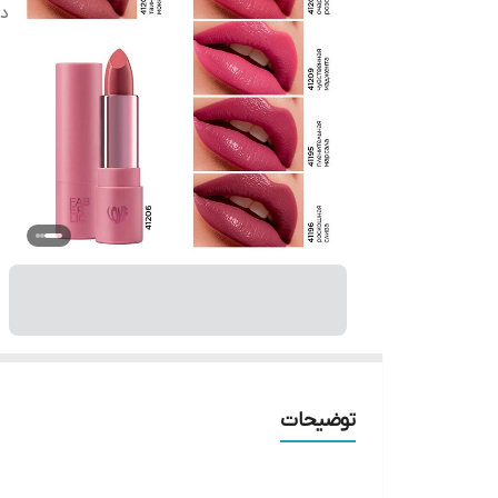
دس
توضیحات