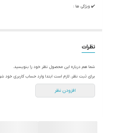
✔️ ویژگی ها :
• رژ لب اکسیر لاو مای لیپس مخصوص لب هایی است ک
• یک اکسیر واقعی عشق
• بافت کرمی لوکس به لب ها رنگی جذاب می بخشد
نظرات
• روکش ساتن جذاب، نتیجه ای فریبنده و حجیم ایجاد می
• رایحه دلربای گل فرانجی‌پانی با نت‌های وانیل و شکلات.
شما هم درباره این محصول نظر خود را بنویسید.
• مولکول های جذاب با اثربخشی ثابت شده باعث افزایش
برای ثبت نظر، لازم است ابتدا وارد حساب کاربری خود شو
• اسانس فرانگی‌پانی یکی از قوی‌ترین آفرودیزیک‌های ط
افزودن نظر
• کره شی، موم های طبیعی و ویتامین E مراقبت ملایم و تغذیه شدیدی را ارائه می دهند و نرمی و لطافت لب ها را باز می گرداند.