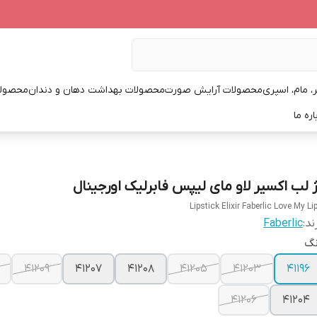
، مام، اسپری
محصولات آرایش صورت
محصولات بهداشت دهان و دندان
محصولا
اره ما
ژ لب اکسیر لاو مای لیپس فابرلیک اورجینال
Lipstick Elixir Faberlic Love My Li
ند:
Faberlic
نگ
41209
41207
41208
41205
41203
41196
41206
41204