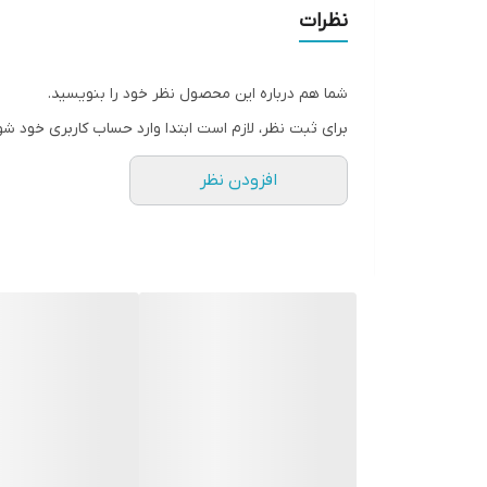
• تسکین‌دهنده فوری پوست‌های خشک، حساس یا تحر
نظرات
• کاهش قرمزی و کشیدگی
• فرمولاسیون ملایم و هایپوآلرژنیک
شما هم درباره این محصول نظر خود را بنویسید.
• کمک به افزایش نرمی و لطافت پوست
برای ثبت نظر، لازم است ابتدا وارد حساب کاربری خود شو
• انتخابی محبوب در میان آرایشگران حرفه‌ای
افزودن نظر
• حجم بالا و به‌صرفه
• سازگار با انواع پوست به‌ویژه پوست‌های خشک و دهیدر
• فرمولاسیون حاوی موم زنبور عسل، آلوئه ورا، گلیسرین، 
• لوشن امبریولیس یک کرم چندمنظوره از برند معتبر و 
• 400 میل