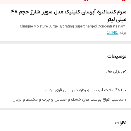
سرم کنسانتره آبرسان کلینیک مدل سوپر شارژ حجم 48
میلی لیتر
Clinique Moisture Surge Hydrating Supercharged Concentrate 48ml
برند:
CLINIC
توضیحات
✔️ویژگی ها :
• تا 48 ساعت آبرسانی و رطوبت رسانی قوی پوست
• مناسب انواع پوست های خشک و حساس و چرب و مختلط و نرمال
• بافت سبک و زودجذب
• افزایش لطافت و نرمی پوست
نظرات
• مرطوب کنندگی قوی برای پوست صورت