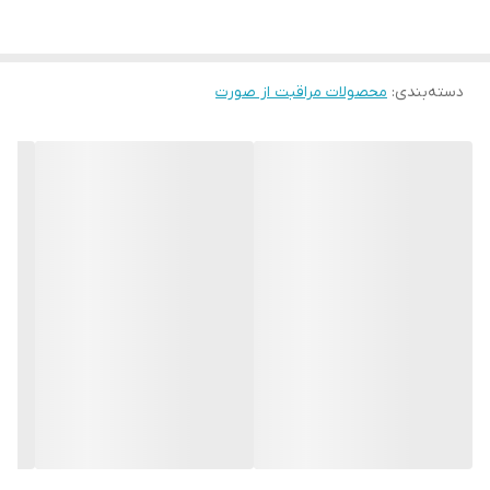
• ترکیبی از آلوئه ورا و هیالورونیک اسید
• افزایش شادابی و طراوت پوست
دسته‌بندی
:
• امریکایی اصلی
محصولات مراقبت از صورت