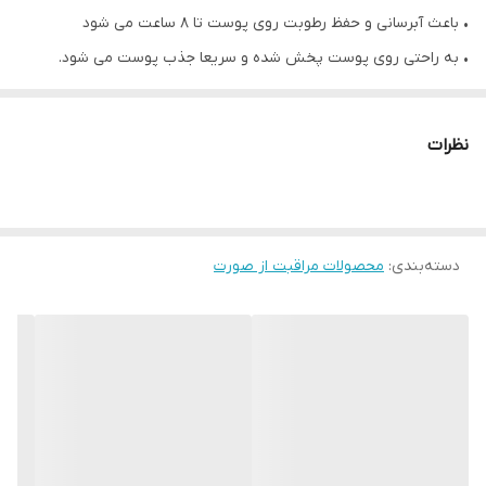
• باعث آبرسانی و حفظ رطوبت روی پوست تا ۸ ساعت می شود
• به راحتی روی پوست پخش شده و سریعا جذب پوست می شود.
• تعادل پوست را حفظ کرده و باعث شادابی بیشتر پوست چرب می شود.
• باعث افزایش درخشندگی پوست، نرمی، لطافت و یکدستی آن می شود.
نظرات
• اثرات ضد جوش داشته و می تواند مانع از ایجاد جوش و آکنه روی
صورت شود.
دسته‌بندی
:
محصولات مراقبت از صورت
✔️مواد تشکیل دهنده ژل آبرسان دراماتیکالی کلینیک :
• هیالورونیک اسید : یک مرطوب کننده طبیعی پوست است. و علاوه بر
آبرسانی و قفل کردن رطوبت روی پوست خواص شگفت انگیزی از جمله
جوانسازی پوست، کاهش چین و چروک ها، ایجاد تعادل و یکدستی
پوست می شود.
• عصاره کیکی تخمه آفتابگردان : یک آبرسان طبیعی بوده، جذب محصول