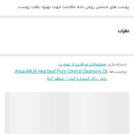
پوست های حساس روغن دانه ماکادمیا جهت بهبود بافت پوست،
نوسازی، تغذیه و مرطوب کننده پوست
• خنک کننده پوست و کنترل ترشح سبوم پوست جهت درخشان و شفاف
نظرات
شدن پوست
• حاوی عصاره گیاه هوتونیا کوردتا و فلاونئید با خاصیت تسکین دهندگی
و ضد التهابی
دسته‌بندی
:
محصولات مراقبت از صورت
• کمک به از بین بردن جوش های سر سیاه و سر سفید و جلوگیری از
برچسب‌ها :
ANUA Heartleaf Pore Control Cleansing Oil
،
Anua
،
ایجاد آنها
روغن پاک کننده و کنترل منافذ آنوا
احیا، نرم کننده و کمک به افزایش سلامت پوست با ترکیب روغن هسته
انگور
• جلوگیری از مسدود شدن منافذ جهت ایجاد جوش و کدر شدن پوست
• کمک به شادابی، لطافت و انرژی بخشی به پوست های کدر و خسته
• دارای خواص آنتی اکسیدانی جهت جلوگیری از روند پیری پوست
• مراقبت از پوست های حساس، مستعد التهاب و آسیب دیده