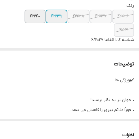
رنگ
42240
42239
42238
42237
42236
42241
شناسه کالا
انقضا ۶/۲۰۲۷
توضیحات
✔️ویژگی ها :
• جوان تر به نظر برسید!
• فوراً علائم پیری را کاهش می دهد.
• غیر کومدون زا و مناسب برای انواع پوست از جمله پوست های حساس
• حاوی سرم ضد پیری برای داشتن پوستی درخشان، جوان و صاف
نظرات