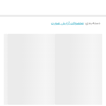
• دارای پوششی طبیعی بر روی پوست
• حاوی سرم پری‌بیوتیک، محافظ ضد پیری و ویتامین E
• دارای SPF 12
دسته‌بندی
:
• محافظت در برابر آلودگی، اشعه UVA و UVB
محصولات آرایش صورت
• خطوط ریز را صاف و محو می کند، لکه های تیره را می پوشاند و رنگ
پوست را یکدست می کند.
• پوست درخشان به نظر می رسد و عمیقا آبرسانی می شود.
• دارای پوشش طولانی مدت
• خاصیت ارتجاعی پوست را حفظ می کند و ظاهری شاداب به پوست می
بخشد.
• دارای گواهی انجمن وگان ™.
• تست بالینی انجام شده
• تست مصرف کننده انجام شده
✔️از هر 10 مصرف کننده، 9 نفر گفته اند: