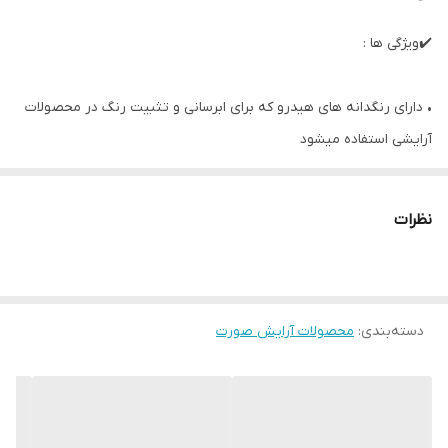
✔️ویژگی ها :
• دارای رنگدانه های هیدرو که برای ابرسانی و تثبیت رنگ در محصولات
آرایشی استفاده میشود
• ماندگاری ۱۰ ساعته روی لبها میباشد
• این رژها نیز دارای هیالورونیک اسید میباشند که این ماده فقط در لوازم
نظرات
ارایشی بهداشتی خیلی گرانبها استفاده میشود لبهای شما را تا ساعتها
مرطوب نگه میدارند و از خشکی آنها جلوگیری میکنند
• این روژها پوششی سبک و ماندگار دارند
• در ۶ رنگ مختلف
دسته‌بندی
:
محصولات آرایش صورت
• ۲.۵ میل