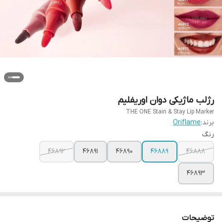
رژلب ماژیکی دوان اوریفلیم
THE ONE Stain & Stay Lip Marker
برند:
Oriflame
رنگ
46892
46891
46890
46889
46888
46893
توضیحات