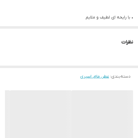
• با رایحه ای لطیف و ملایم
• رایحه نسیمی از مدیترانه، غرق در نور خورشید
• نت ابتدایی: فلفل صورتی، زنجبیل، ماندارین
نظرات
• نت میانی: آکورد کوت دازور، چوب سدر، چوب انجیر
• نت انتهایی: چرم معدنی، دانه تونکا، مشک روشن
• رایحه میوه ای و چرمی و چوبی
دسته‌بندی
:
• ادوتویلت با ماندگاری بالا
عطر، مام، اسپری
• 75 میل