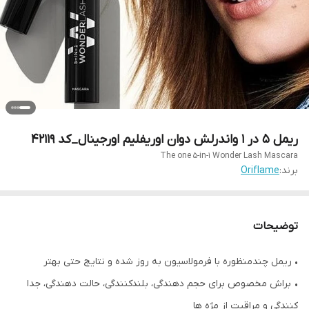
ریمل 5 در 1 واندرلش دوان اوریفلیم اورجینال_کد 42119
The one 5-in-1 Wonder Lash Mascara
برند:
Oriflame
توضیحات
• ریمل چندمنظوره با فرمولاسیون به روز شده و نتایج حتی بهتر
• براش مخصوص برای حجم دهندگی، بلندکنندگی، حالت دهندگی، جدا
کنندگی و مراقبت از مژه ها