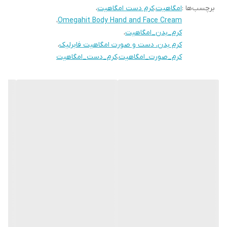
برچسب‌ها :
امگاهیت
،
کرم دست امگاهیت
،
• به سرعت خشکی و پوسته‌پوسته شدن را تسکین می‌دهد.
،
Omegahit Body Hand and Face Cream
• ایده‌آل برای صورت، دست‌ها و بدن شما
کرم_بدن_امگاهیت
،
• مناسب برای انواع پوست و همه سنین
کرم بدن، دست و صورت امگاهیت فابرلیک
،
کرم_صورت_امگاهیت
،
کرم_دست_امگاهیت
• مجموعه اسیدهای امگا و کاروتنوئیدها متابولیسم پوست شما را فعال
می‌کند، اثر تقویت‌کننده عمومی و اثر آنتی‌اکسیدانی دارد.
• روغن بذر کتان به آرامی از پوست جوان و پیر مراقبت می‌کند. آن را
عمیقاً مرطوب و نرم می‌کند
• چین و چروک‌های ریز را صاف می‌کند و سوزش را از بین می‌برد.
• روغن خولان دریایی به دلیل ترکیب غنی خود با محتوای بالای
ویتامین‌ها شناخته شده است. پوست را با آنها اشباع می‌کند، آن را بیدار
و سرشار از انرژی می‌کند. عملکردهای محافظتی پوست را تقویت، آن را
تغذیه و نرم می‌کند.
• روغن زیتون فرآیندهای بازسازی را تحریک کرده و به سرعت پوست را
ترمیم می‌کند. متابولیسم چربی را در سلول‌های پوست عادی می‌کند و