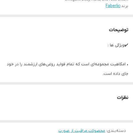
برند:
Faberlic
توضیحات
✔️ویژگی ها :
• امگاهیت مجموعه‌ای است که تمام فواید روغن‌های ارزشمند را در خود
جای داده است.
• اهمیت اسیدهای امگا برای زیبایی و سلامت پوست شما از نظر علمی
ثابت شده است. و محصولات ما حاوی 4 منبع امگا به طور همزمان
نظرات
هستند: روغن بذر کتان، خولان دریایی، زیتون و کنجد.
• کرم دست‌ و بدن امگاهیت به آرامی از پوست مراقبت می‌کند، آن را به
شدت تغذیه و مرطوب می‌کند.
دسته‌بندی
:
• پوست را نرم و خوش‌فرم می‌کند.
محصولات مراقبت از صورت